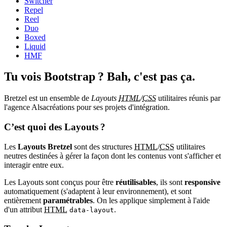
Switcher
Repel
Reel
Duo
Boxed
Liquid
HMF
Tu vois Bootstrap ? Bah, c'est pas ça.
Bretzel est un ensemble de
Layouts
HTML
/
CSS
utilitaires réunis par
l'agence Alsacréations pour ses projets d'intégration.
C’est quoi des
Layouts
?
Les
Layouts
Bretzel
sont des structures
HTML
/
CSS
utilitaires
neutres destinées à gérer la façon dont les contenus vont s'afficher et
interagir entre eux.
Les
Layouts
sont conçus pour être
réutilisables
, ils sont
responsive
automatiquement (s'adaptent à leur environnement), et sont
entièrement
paramétrables
. On les applique simplement à l'aide
d'un attribut
HTML
.
data-layout